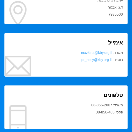
ישיבת כרם ביבנה,
ד.נ. אבטח
7985500
אימייל
משרד:
mazkirut@kby.org.il
בוגרים:
pr_secy@kby.org.il
טלפונים
משרד: 08-856-2007
פקס: 08-856-465