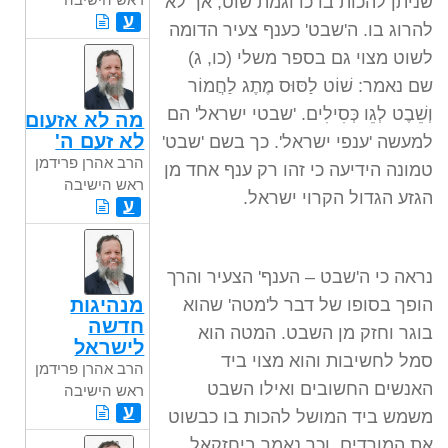
שניתן להכות בו כדוגמת שוט, אך לא
ע
להרוג בו. ה'שבט' כענף צעיר הדומה
לשוט מצוי גם בספר משלי (כו, ג)
שם נאמר: שׁוֹט לַסּוּס מֶתֶג לַחֲמוֹר
וְשֵׁבֶט לְגֵו כְּסִילִים. 'שבטי ישראל' הם
מה לא אזעום
לא זעם ה'
למעשה 'ענפי ישראל'. כך בשם 'שבט'
הרב אהרן פרידמן
טמונה הידיעה כי זהו רק ענף אחד מן
ראש הישיבה
הגזע הגדול הקרוי ישראל.
ע
נראה כי ה'שבט – הענף' הצעיר והרך
מנהיגות
הופך בסופו של דבר ל'מטה' שהוא
חדשה
בוגר וחזק מן השבט. המטה הוא
לישראל
סמל לחשיבות והוא מצוי ביד
הרב אהרן פרידמן
האנשים החשובים ואילו השבט
ראש הישיבה
ע
משמש ביד המושל להכות בו כבשוט
את המורדים. וכך נאמר ביחזקאל