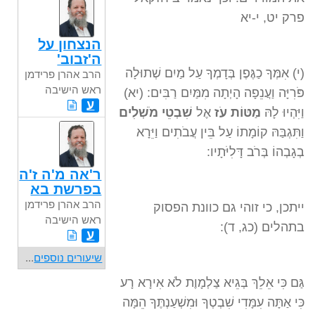
פרק יט, י-יא
הנצחון על
ה'זבוב'
(י) אִמְּךָ כַגֶּפֶן בְּדָמְךָ עַל מַיִם שְׁתוּלָה
הרב אהרן פרידמן
ראש הישיבה
פֹּרִיָּה וַעֲנֵפָה הָיְתָה מִמַּיִם רַבִּים: (יא)
ע
וַיִּהְיוּ לָהּ
מַטּוֹת עֹז
אֶל
שִׁבְטֵי מֹשְׁלִים
וַתִּגְבַּהּ קוֹמָתוֹ עַל בֵּין עֲבֹתִים וַיֵּרָא
בְגָבְהוֹ בְּרֹב דָּלִיֹּתָיו:
ר'אה מ'ה ז'ה
בפרשת בא
הרב אהרן פרידמן
ייתכן, כי זוהי גם כוונת הפסוק
ראש הישיבה
בתהלים (כג, ד):
ע
שיעורים נוספים
...
גַּם כִּי אֵלֵךְ בְּגֵיא צַלְמָוֶת לֹא אִירָא רָע
כִּי אַתָּה עִמָּדִי שִׁבְטְךָ וּמִשְׁעַנְתֶּךָ הֵמָּה