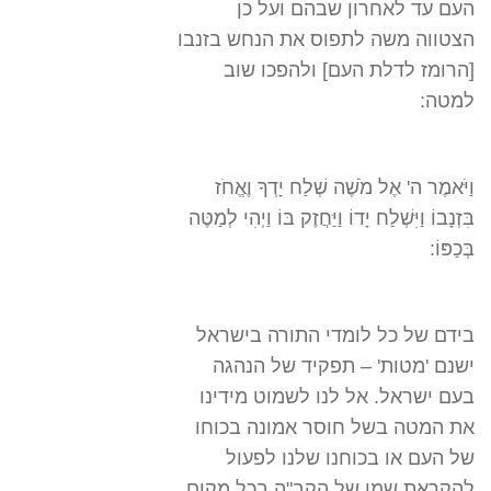
העם עד לאחרון שבהם ועל כן
הצטווה משה לתפוס את הנחש בזנבו
[הרומז לדלת העם] ולהפכו שוב
למטה:
וַיֹּאמֶר ה' אֶל מֹשֶׁה שְׁלַח יָדְךָ וֶאֱחֹז
בִּזְנָבוֹ וַיִּשְׁלַח יָדוֹ וַיַּחֲזֶק בּוֹ וַיְהִי לְמַטֶּה
בְּכַפּוֹ:
בידם של כל לומדי התורה בישראל
ישנם 'מטות' – תפקיד של הנהגה
בעם ישראל. אל לנו לשמוט מידינו
את המטה בשל חוסר אמונה בכוחו
של העם או בכוחנו שלנו לפעול
להקראת שמו של הקב"ה בכל מקום