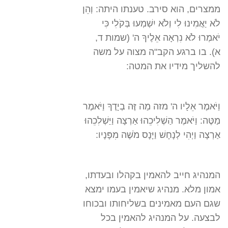
ממצרים, הוא סירב. טענתו היתה: וְהֵן
לֹא יַאֲמִינוּ לִי וְלֹא יִשְׁמְעוּ בְּקֹלִי כִּי
יֹאמְרוּ לֹא נִרְאָה אֵלֶיךָ ה' (שמות ד,
א). בו ברגע הקב"ה מצוה על משה
להשליך מידיו את המטה:
וַיֹּאמֶר אֵלָיו ה' מזה מַה זֶּה בְיָדֶךָ וַיֹּאמֶר
מַטֶּה: וַיֹּאמֶר הַשְׁלִיכֵהוּ אַרְצָה וַיַּשְׁלִכֵהוּ
אַרְצָה וַיְהִי לְנָחָשׁ וַיָּנָס מֹשֶׁה מִפָּנָיו:
המנהיג חייב להאמין בקהלו ובעדתו,
אמון מלא. מנהיג שיאמין בעמו ימצא
שגם העם מאמינים בשליחותו ובכוחו
לבצעה. על המנהיג להאמין בכל