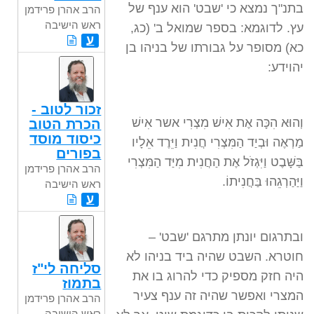
בתנ"ך נמצא כי 'שבט' הוא ענף של
הרב אהרן פרידמן
ראש הישיבה
עץ. לדוגמא: בספר שמואל ב' (כג,
ע
כא) מסופר על גבורתו של בניהו בן
יהוידע:
זכור לטוב -
וְהוּא הִכָּה אֶת אִישׁ מִצְרִי אשר אִישׁ
הכרת הטוב
כיסוד מוסד
מַרְאֶה וּבְיַד הַמִּצְרִי חֲנִית וַיֵּרֶד אֵלָיו
בפורים
בַּשָּׁבֶט וַיִּגְזֹל אֶת הַחֲנִית מִיַּד הַמִּצְרִי
הרב אהרן פרידמן
וַיַּהַרְגֵהוּ בַּחֲנִיתוֹ.
ראש הישיבה
ע
ובתרגום יונתן מתרגם 'שבט' –
חוטרא. השבט שהיה ביד בניהו לא
סליחה לי"ז
היה חזק מספיק כדי להרוג בו את
בתמוז
המצרי ואפשר שהיה זה ענף צעיר
הרב אהרן פרידמן
ראש הישיבה