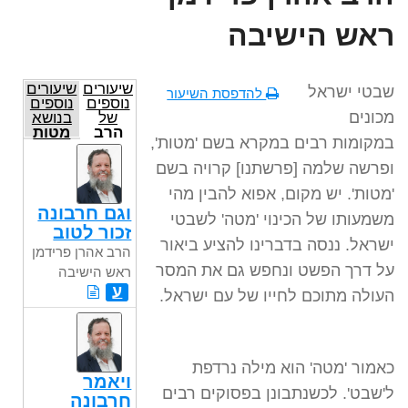
ראש הישיבה
שיעורים
שיעורים
שבטי ישראל
להדפסת השיעור
נוספים
נוספים
מכונים
של
בנושא
הרב
מטות
במקומות רבים במקרא בשם 'מטות',
אהרן
פרידמן
ופרשה שלמה [פרשתנו] קרויה בשם
ראש
הישיבה
'מטות'. יש מקום, אפוא להבין מהי
וגם חרבונה
משמעותו של הכינוי 'מטה' לשבטי
זכור לטוב
ישראל. ננסה בדברינו להציע ביאור
הרב אהרן פרידמן
על דרך הפשט ונחפש גם את המסר
ראש הישיבה
ע
העולה מתוכם לחייו של עם ישראל.
כאמור 'מטה' הוא מילה נרדפת
ויאמר
ל'שבט'. לכשנתבונן בפסוקים רבים
חרבונה