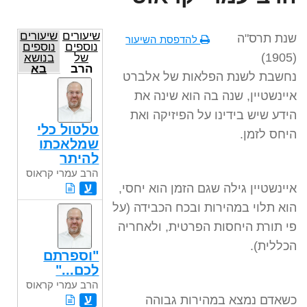
שיעורים
שיעורים
שנת תרס"ה
להדפסת השיעור
נוספים
נוספים
(1905)
של
בנושא
הרב
בא
נחשבת לשנת הפלאות של אלברט
עמרי
קראוס
איינשטיין, שנה בה הוא שינה את
הידע שיש בידינו על הפיזיקה ואת
טלטול כלי
היחס לזמן.
שמלאכתו
להיתר
הרב עמרי קראוס
ע
איינשטיין גילה שגם הזמן הוא יחסי,
הוא תלוי במהירות ובכח הכבידה (על
פי תורת היחסות הפרטית, ולאחריה
הכללית).
"וספרתם
לכם..."
הרב עמרי קראוס
ע
כשאדם נמצא במהירות גבוהה