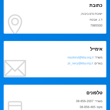
כתובת
ישיבת כרם ביבנה,
ד.נ. אבטח
7985500
אימייל
משרד:
mazkirut@kby.org.il
בוגרים:
pr_secy@kby.org.il
טלפונים
משרד: 08-856-2007
פקס: 08-856-465