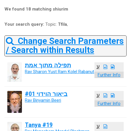
We found 18 matching shiurim
Your search query:
Topic:
Tfila
,
Change Search Parameters
/ Search within Results
תפילה מתוך אמת
ע
Rav Sharon Yust Ram Kolel Rabanut
Further Info
ביאור הוידוי #01
ע
Rav Binyamin Beeri
Further Info
Tanya #19
ע