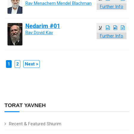
Rav Menachem Mendel Blachman
Further Info
Nedarim #01
ע
Rav Dovid Kav
Further Info
1
2
Next >
TORAT YAVNEH
Recent & Featured Shiurim