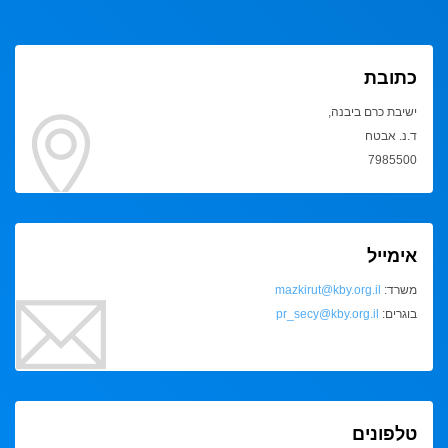
כתובת
ישיבת כרם ביבנה,
ד.נ. אבטח
7985500
אימייל
משרד:
mazkirut@kby.org.il
בוגרים:
pr_secy@kby.org.il
טלפונים