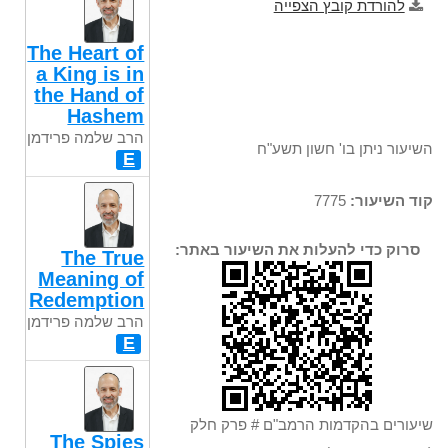
להורדת קובץ הצפייה
The Heart of
a King is in
the Hand of
Hashem
הרב שלמה פרידמן
השיעור ניתן בו' חשון תשע"ח
E
קוד השיעור:
7775
סרוק כדי להעלות את השיעור באתר:
The True
Meaning of
Redemption
הרב שלמה פרידמן
E
שיעורים בהקדמות הרמב"ם # פרק חלק
The Spies