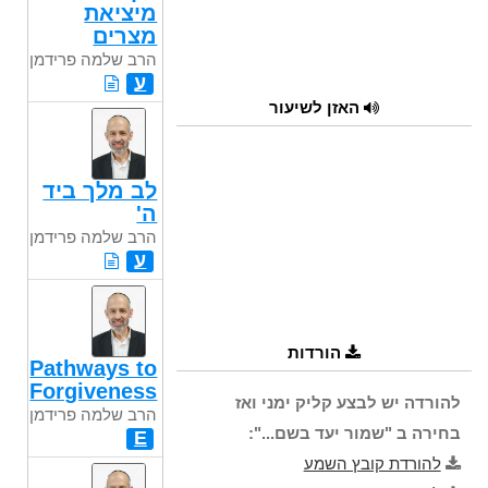
מיציאת
מצרים
הרב שלמה פרידמן
ע
האזן לשיעור
לב מלך ביד
ה'
הרב שלמה פרידמן
ע
הורדות
Pathways to
Forgiveness
להורדה יש לבצע קליק ימני ואז
הרב שלמה פרידמן
בחירה ב "שמור יעד בשם...":
E
להורדת קובץ השמע