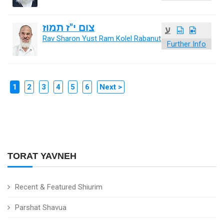
צום י"ז תמוז
ע
Rav Sharon Yust Ram Kolel Rabanut
Further Info
1
2
3
4
5
6
Next >
TORAT YAVNEH
Recent & Featured Shiurim
Parshat Shavua