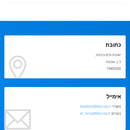
כתובת
ישיבת כרם ביבנה,
ד.נ. אבטח
7985500
אימייל
משרד:
mazkirut@kby.org.il
בוגרים:
pr_secy@kby.org.il